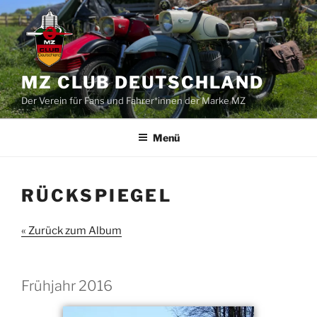
Zum
Inhalt
springen
MZ CLUB DEUTSCHLAND
Der Verein für Fans und Fahrer*innen der Marke MZ
Menü
RÜCKSPIEGEL
« Zurück zum Album
Frühjahr 2016