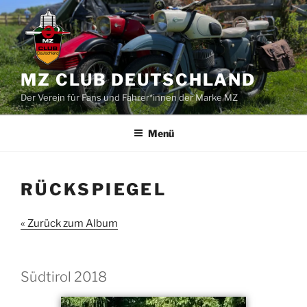
Zum
Inhalt
springen
MZ CLUB DEUTSCHLAND
Der Verein für Fans und Fahrer*innen der Marke MZ
Menü
RÜCKSPIEGEL
« Zurück zum Album
Südtirol 2018